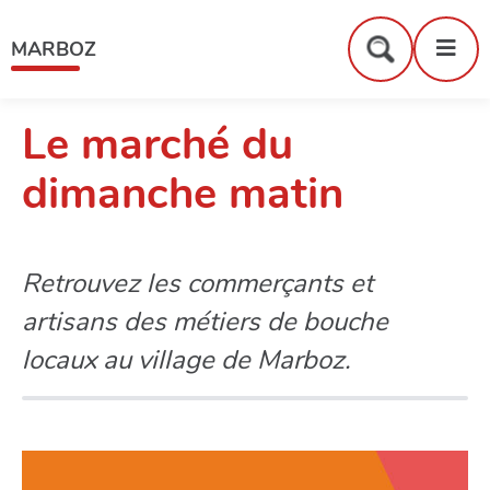
Menu
Contenu
Recherche
Me
MARBOZ
Formulaire
de
recherche
Le marché du
dimanche matin
Retrouvez les commerçants et
artisans des métiers de bouche
locaux au village de Marboz.